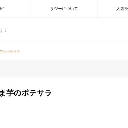
ピ
サジーについて
人気
う！
芋のポテサラ
ま芋のポテサラ