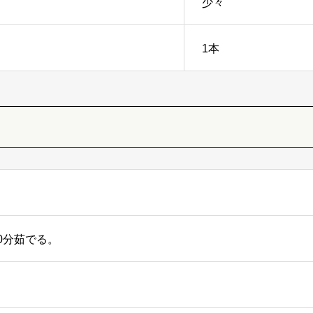
少々
1本
。
0分茹でる。