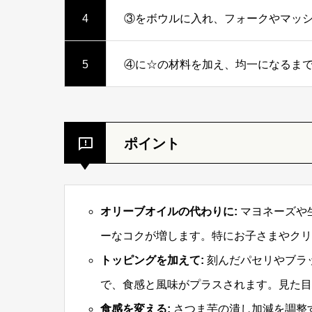
4
③をボウルに入れ、フォークやマッ
5
④に☆の材料を加え、均一になるま
ポイント
オリーブオイルの代わりに:
マヨネーズや
ーなコクが増します。特にお子さまやクリ
トッピングを加えて:
刻んだパセリやブラ
で、食感と風味がプラスされます。見た目
食感を変える:
さつま芋の潰し加減を調整