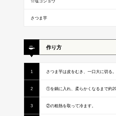
☆塩コショウ
さつま芋
作り方
1
さつま芋は皮をむき、一口大に切る
2
①を鍋に入れ、柔らかくなるまで約2
3
②の粗熱を取って冷ます。