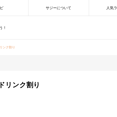
ピ
サジーについて
人気
う！
リンク割り
ドリンク割り