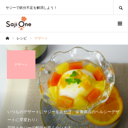
SEARCH
サジーで鉄分不足を解消しよう！
レシピ
デザート
ホーム
デザート
いつものデザートにサジーを足せば、栄養満点のヘルシーデザ
ートに早変わり♪
甘味とサジーの酸味が良く合います